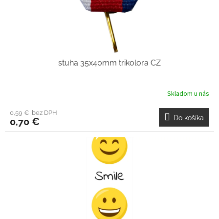
stuha 35x40mm trikolora CZ
Skladom u nás
0,59 € bez DPH
Do košíka
0,70 €