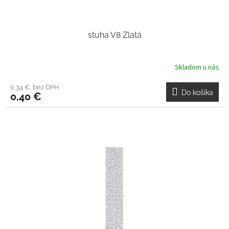
stuha V8 Zlatá
Skladom u nás
0,34 € bez DPH
Do košíka
0,40 €