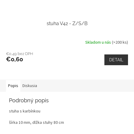
stuha V42 - Z/S/B
Skladom u nás
(>200 ks)
€0,49 bez DPH
€0,60
DETAIL
Popis
Diskusia
Podrobný popis
stuha s karbínkou
šírka 10 mm, dlžka stuhy 80 cm