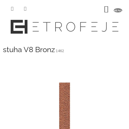
Prejsť
na
NÁKU
obsah
KOŠÍK
stuha V8 Bronz
1462