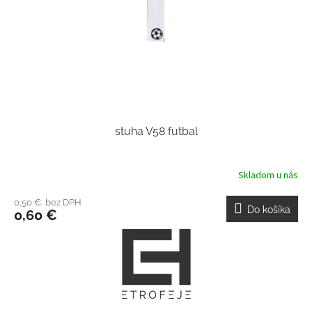
stuha V58 futbal
Skladom u nás
0,50 € bez DPH
Do košíka
0,60 €
Z
á
p
ä
t