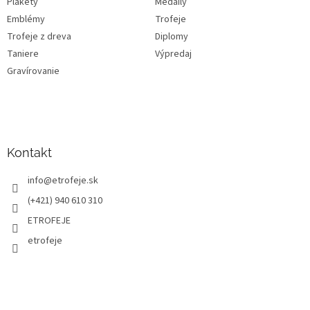
Plakety
Medaily
Emblémy
Trofeje
Trofeje z dreva
Diplomy
Taniere
Výpredaj
Gravírovanie
Kontakt
info
@
etrofeje.sk
(+421) 940 610 310
ETROFEJE
etrofeje