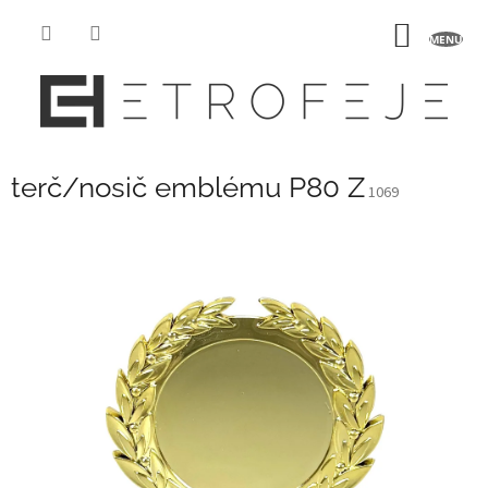
Prejsť
na
NÁKU
obsah
KOŠÍK
terč/nosič emblému P80 Z
1069