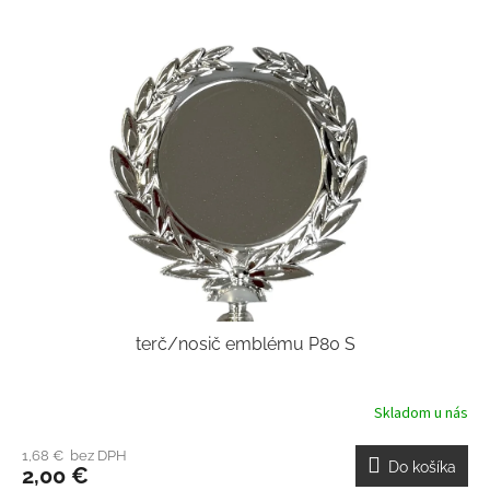
terč/nosič emblému P80 S
Skladom u nás
1,68 € bez DPH
Do košíka
2,00 €