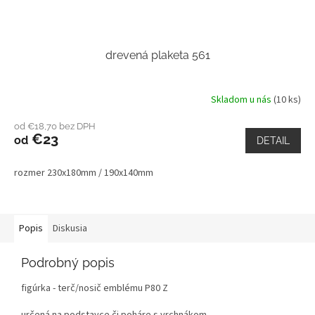
drevená plaketa 561
Skladom u nás
(10 ks)
od €18,70 bez DPH
€23
od
DETAIL
rozmer 230x180mm / 190x140mm
Popis
Diskusia
Podrobný popis
figúrka - terč/nosič emblému P80 Z