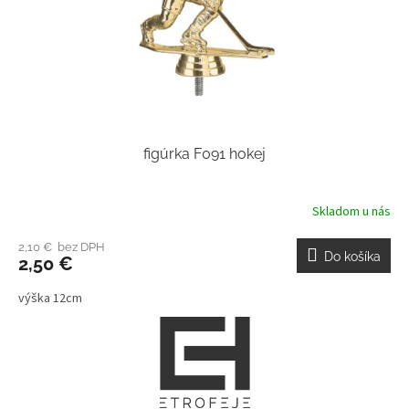
figúrka F091 hokej
Skladom u nás
2,10 € bez DPH
Do košíka
2,50 €
výška 12cm
Z
á
p
ä
t