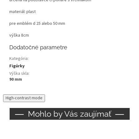
určená na podstavce či poháre s vrchnákom
materiál: plast
pre emblém d 25 alebo 50 mm
výška 8cm
Dodatočné parametre
Kategória
:
Figúrky
Výška skla
:
90 mm
High-contrast mode
Mohlo by Vás zaujímať