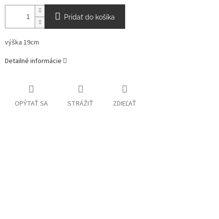
Pridať do košíka
výška 19cm
Detailné informácie
OPÝTAŤ SA
STRÁŽIŤ
ZDIEĽAŤ