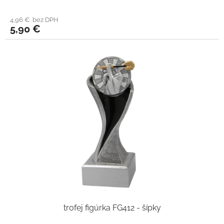
4,96 € bez DPH
5,90 €
trofej figúrka FG412 - šípky