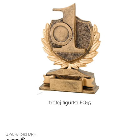
trofej figúrka FG15
4,96 € bez DPH