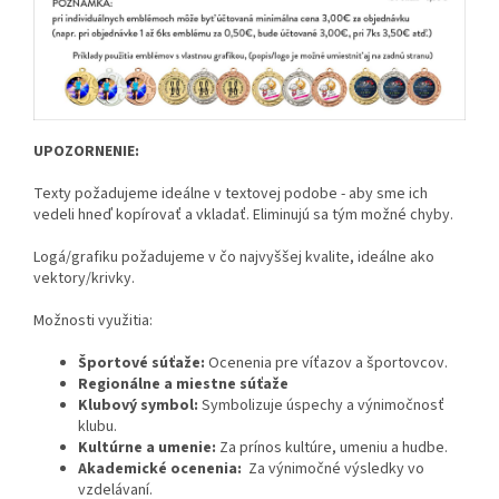
UPOZORNENIE:
Texty požadujeme ideálne v textovej podobe - aby sme ich
vedeli hneď kopírovať a vkladať. Eliminujú sa tým možné chyby.
Logá/grafiku požadujeme v čo najvyššej kvalite, ideálne ako
vektory/krivky.
Možnosti využitia:
Športové súťaže:
Ocenenia pre víťazov a športovcov.
Regionálne a miestne súťaže
Klubový symbol:
Symbolizuje úspechy a výnimočnosť
klubu.
Kultúrne a umenie:
Za prínos kultúre, umeniu a hudbe.
Akademické ocenenia:
Za výnimočné výsledky vo
vzdelávaní.