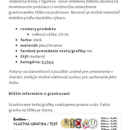
Jedinečná trofej s figúrkou - nosič emblému (50mm) uložená na
mramorovom podstavci s možnosťou umiestnenia
gravírovaného štítku na podstavec. Na nosič je možné umiestniť
emblém podľa vlastného výberu.
rozmery produktu
celková výška: 19 cm
farba:
zlatá
materiál:
plast/mramor
farebné prevedenie textu/grafiky:
nie
štýl:
moderný
kategória:
trofeje
Pokyny na starostlivosť a použitie:
určené pre umiestnenie v
interiéri, trofej je možné ošetrovať suchou pre zachovanie jeho
lesku.
Bližšie informácie o gravírovaní:
Gravírovanie textu/grafiky realizujeme priamo u nás. Farba
gravíru na štítku je čierna.