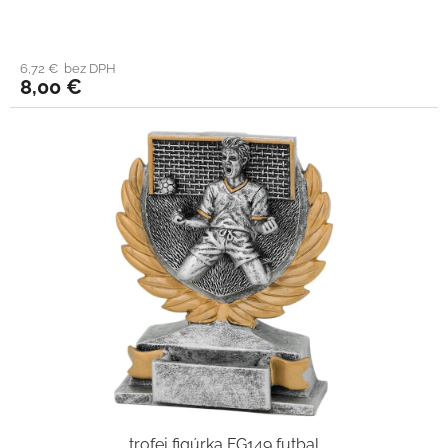
6,72 € bez DPH
8,00 €
trofej figúrka FG149 futbal