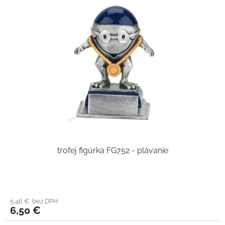
trofej figúrka FG752 - plávanie
5,46 € bez DPH
6,50 €