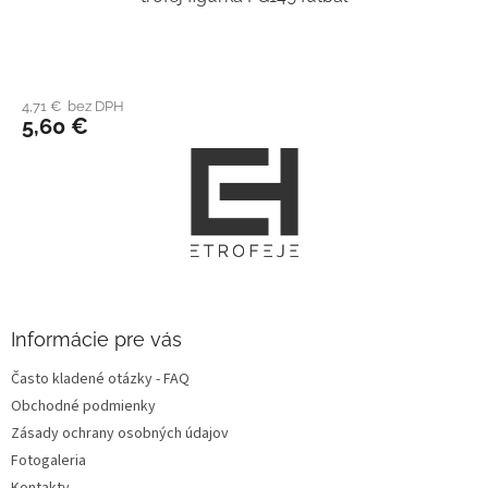
4,71 € bez DPH
5,60 €
Z
á
p
ä
t
i
e
Informácie pre vás
Často kladené otázky - FAQ
Obchodné podmienky
Zásady ochrany osobných údajov
Fotogaleria