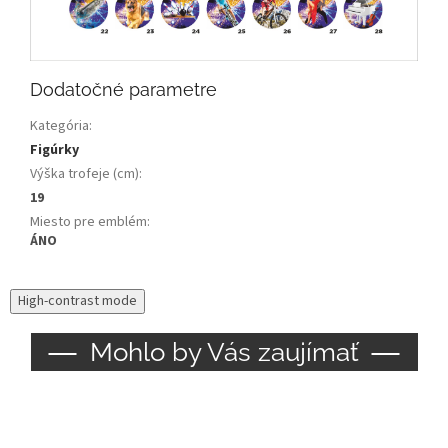
Dodatočné parametre
Kategória
:
Figúrky
Výška trofeje (cm)
:
19
Miesto pre emblém
:
ÁNO
High-contrast mode
Mohlo by Vás zaujímať