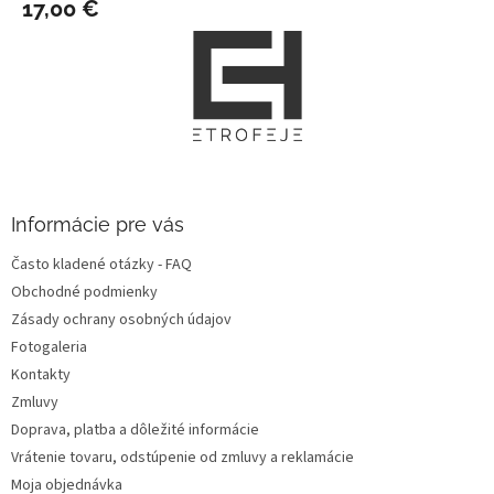
17,00 €
Z
á
p
ä
t
i
e
Informácie pre vás
Často kladené otázky - FAQ
Obchodné podmienky
Zásady ochrany osobných údajov
Fotogaleria
Kontakty
Zmluvy
Doprava, platba a dôležité informácie
Vrátenie tovaru, odstúpenie od zmluvy a reklamácie
Moja objednávka