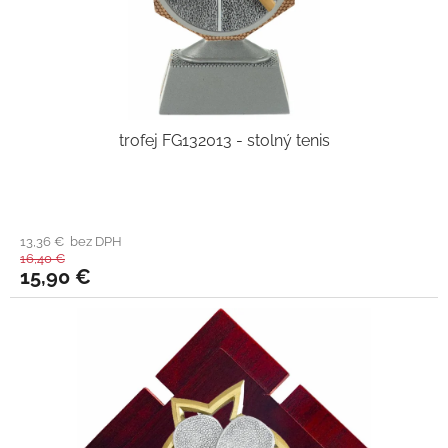
trofej FG132013 - stolný tenis
13,36 € bez DPH
16,40 €
15,90 €