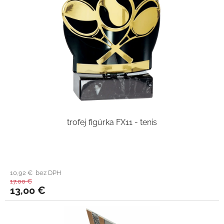
trofej figúrka FX11 - tenis
10,92 € bez DPH
17,00 €
13,00 €