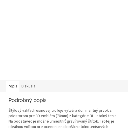
Popis
Diskusia
Podrobný popis
Štýlový vzhľad resinovej trofeje vytvára dominantný prvok s
priestorom pre 3D emblém (70mm) z kategórie BL - stolný tenis.
Na podstavec je možné umiestniť gravírovaný štítok. Trofej je
ideálnou voľbou pre ocenenie najlepších stolnotenisových