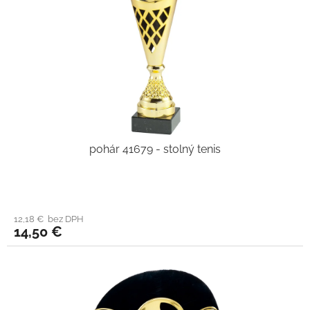
pohár 41679 - stolný tenis
12,18 € bez DPH
14,50 €