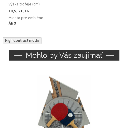
Výška trofeje (cm)
:
18,5, 21, 16
Miesto pre emblém
:
ÁNO
High-contrast mode
Mohlo by Vás zaujímať