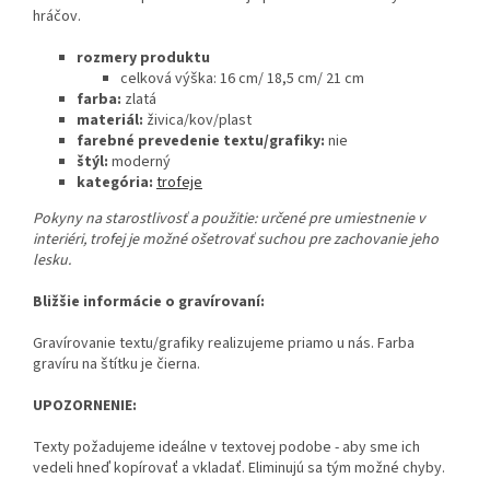
hráčov.
rozmery produktu
celková výška: 16 cm/ 18,5 cm/ 21 cm
farba:
zlatá
materiál:
živica/kov/plast
farebné prevedenie textu/grafiky:
nie
štýl:
moderný
kategória:
trofeje
Pokyny na starostlivosť a použitie:
určené pre umiestnenie v
interiéri, trofej je možné ošetrovať suchou pre zachovanie jeho
lesku.
Bližšie informácie o gravírovaní:
Gravírovanie textu/grafiky realizujeme priamo u nás. Farba
gravíru na štítku je čierna.
UPOZORNENIE:
Texty požadujeme ideálne v textovej podobe - aby sme ich
vedeli hneď kopírovať a vkladať. Eliminujú sa tým možné chyby.