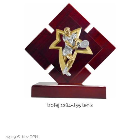
trofej 1284-J55 tenis
14,29 € bez DPH