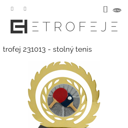
Prejsť
na
NÁKU
obsah
KOŠÍK
trofej 231013 - stolný tenis