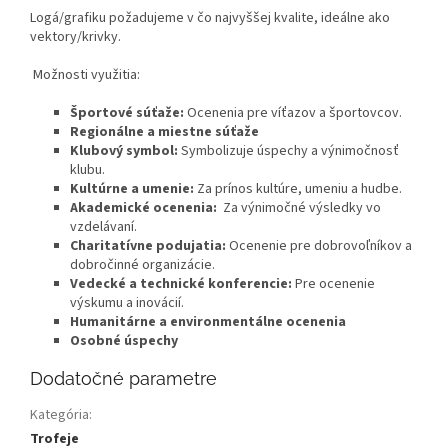
Logá/grafiku požadujeme v čo najvyššej kvalite, ideálne ako
vektory/krivky.
Možnosti využitia:
Športové súťaže:
Ocenenia pre víťazov a športovcov.
Regionálne a miestne súťaže
Klubový symbol:
Symbolizuje úspechy a výnimočnosť
klubu.
Kultúrne a umenie:
Za prínos kultúre, umeniu a hudbe.
Akademické ocenenia:
Za výnimočné výsledky vo
vzdelávaní.
Charitatívne podujatia:
Ocenenie pre dobrovoľníkov a
dobročinné organizácie.
Vedecké a technické konferencie:
Pre ocenenie
výskumu a inovácií.
Humanitárne a environmentálne ocenenia
Osobné úspechy
Dodatočné parametre
Kategória
:
Trofeje