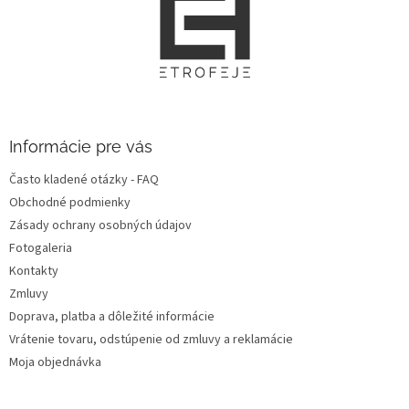
á
p
ä
t
i
e
Informácie pre vás
Často kladené otázky - FAQ
Obchodné podmienky
Zásady ochrany osobných údajov
Fotogaleria
Kontakty
Zmluvy
Doprava, platba a dôležité informácie
Vrátenie tovaru, odstúpenie od zmluvy a reklamácie
Moja objednávka