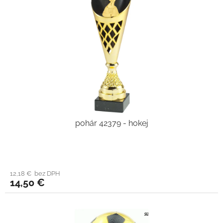
pohár 42379 - hokej
12,18 € bez DPH
14,50 €