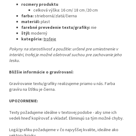
rozmery produktu
celková výška: 16 cm/ 18 cm /20 cm
farba:
strieborná/zlatá/čierna
materiál:
plast
farebné prevedenie textu/grafiky:
nie
štýl:
moderný
kategória:
trofeje
Pokyny na starostlivosť a použitie:
určené pre umiestnenie v
interiéri, trofej je možné ošetrovať suchou pre zachovanie jeho
lesku.
Bližšie informácie o gravírovaní:
Gravírovanie textu/grafiky realizujeme priamo u nás. Farba
gravíru na štítku je čierna.
UPOZORNENIE:
Texty požadujeme ideálne v textovej podobe - aby sme ich
vedeli hneď kopírovať a vkladať. Eliminujú sa tým možné chyby.
Logá/grafiku požadujeme v čo najvyššej kvalite, ideálne ako
vektory/krivky.