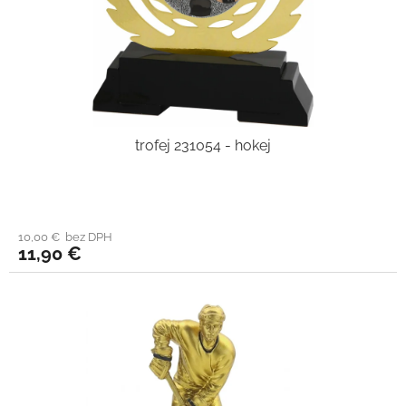
trofej 231054 - hokej
10,00 € bez DPH
11,90 €