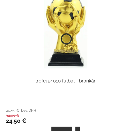
trofej 24010 futbal - brankár
20,59 € bez DPH
34,00 €
24,50 €
Z