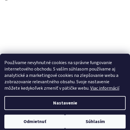
Používame nevyhnutné cookies na správne fungovanie
internetového obchodu. S vaším súhlasom používame aj
analytické a marketingové cookies na zlepšovanie webu a
zobrazovanie relevantného obsahu. Svoje nastavenie
môžete kedykoľvek zmeniť v pätičke webu.
Viac informácií
Nastavenie
Copyright 2026
ETROFEJE.sk
. Všetky práva vyhradené.
Upraviť
Odmietnuť
Súhlasím
nastavenie cookies