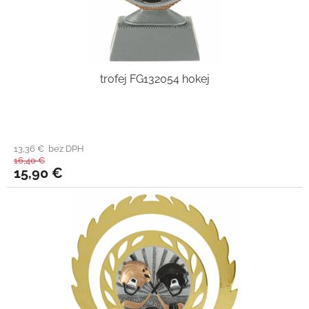
trofej FG132054 hokej
13,36 € bez DPH
16,40 €
15,90 €