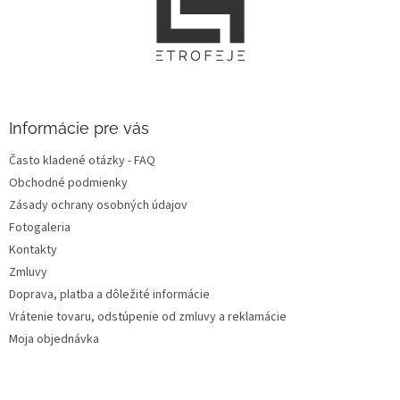
p
ä
t
i
e
Informácie pre vás
Často kladené otázky - FAQ
Obchodné podmienky
Zásady ochrany osobných údajov
Fotogaleria
Kontakty
Zmluvy
Doprava, platba a dôležité informácie
Vrátenie tovaru, odstúpenie od zmluvy a reklamácie
Moja objednávka