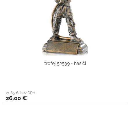
trofej 52539 - hasiči
21,85 € bez DPH
26,00 €