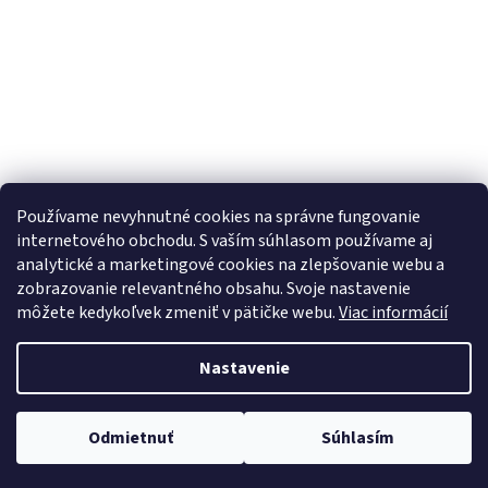
Používame nevyhnutné cookies na správne fungovanie
internetového obchodu. S vaším súhlasom používame aj
analytické a marketingové cookies na zlepšovanie webu a
zobrazovanie relevantného obsahu. Svoje nastavenie
môžete kedykoľvek zmeniť v pätičke webu.
Viac informácií
Nastavenie
Copyright 2026
ETROFEJE.sk
. Všetky práva vyhradené.
Upraviť
Odmietnuť
Súhlasím
nastavenie cookies