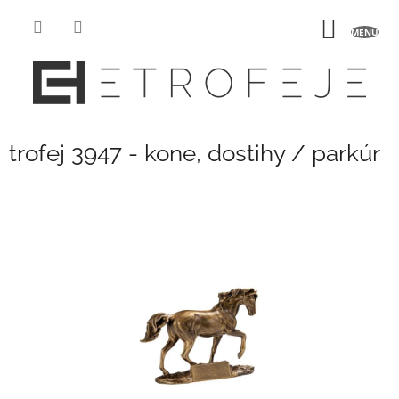
Prejsť
na
NÁKU
obsah
KOŠÍK
trofej 3947 - kone, dostihy / parkúr