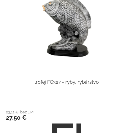
trofej FG327 - ryby, rybárstvo
23,11 € bez DPH
27,50 €
Z
á