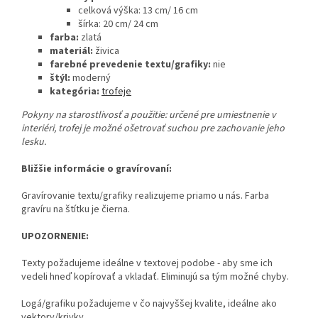
celková výška: 13 cm/ 16 cm
šírka: 20 cm/ 24 cm
farba:
zlatá
materiál:
živica
farebné prevedenie textu/grafiky:
nie
štýl:
moderný
kategória:
trofeje
Pokyny na starostlivosť a použitie:
určené pre umiestnenie v
interiéri, trofej je možné ošetrovať suchou pre zachovanie jeho
lesku.
Bližšie informácie o gravírovaní:
Gravírovanie textu/grafiky realizujeme priamo u nás. Farba
gravíru na štítku je čierna.
UPOZORNENIE:
Texty požadujeme ideálne v textovej podobe - aby sme ich
vedeli hneď kopírovať a vkladať. Eliminujú sa tým možné chyby.
Logá/grafiku požadujeme v čo najvyššej kvalite, ideálne ako
vektory/krivky.