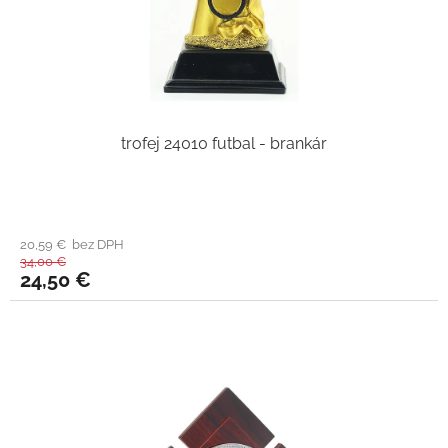
trofej 24010 futbal - brankár
20,59 € bez DPH
34,00 €
24,50 €