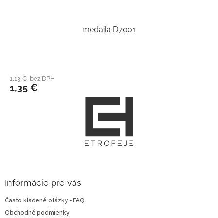
medaila D7001
1,13 € bez DPH
1,35 €
Z
á
p
ä
t
i
e
Informácie pre vás
Často kladené otázky - FAQ
Obchodné podmienky