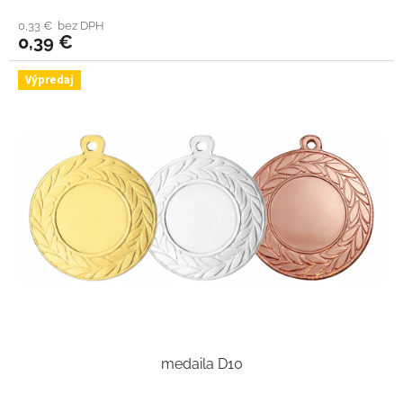
0,33 € bez DPH
0,39 €
Výpredaj
medaila D10