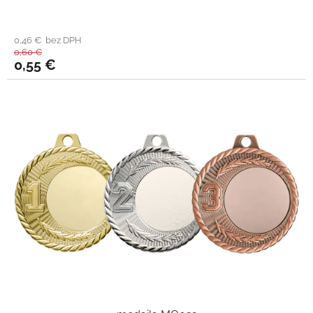
0,46 € bez DPH
0,60 €
0,55 €