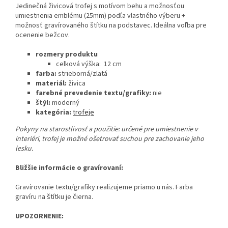
Jedinečná živicová trofej s motívom behu a možnosťou
umiestnenia emblému (25mm) podľa vlastného výberu +
možnosť gravírovaného štítku na podstavec. Ideálna voľba pre
ocenenie bežcov.
rozmery produktu
celková výška: 12 cm
farba:
strieborná/zlatá
materiál:
živica
farebné prevedenie textu/grafiky:
nie
štýl:
moderný
kategória:
trofeje
Pokyny na starostlivosť a použitie:
určené pre umiestnenie v
interiéri, trofej je možné ošetrovať suchou pre zachovanie jeho
lesku.
Bližšie informácie o gravírovaní:
Gravírovanie textu/grafiky realizujeme priamo u nás. Farba
gravíru na štítku je čierna.
UPOZORNENIE: