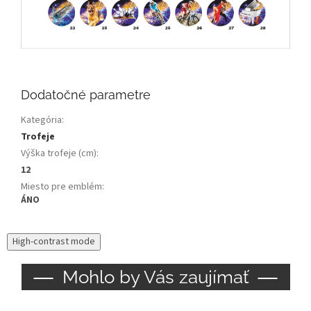
Dodatočné parametre
Kategória
:
Trofeje
Výška trofeje (cm)
:
12
Miesto pre emblém
:
ÁNO
High-contrast mode
Mohlo by Vás zaujímať