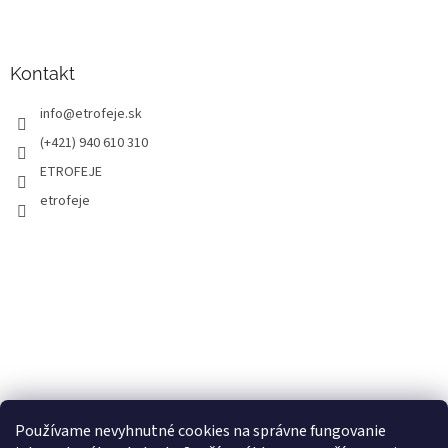
Kontakt
info
@
etrofeje.sk
(+421) 940 610 310
ETROFEJE
etrofeje
Používame nevyhnutné cookies na správne fungovanie