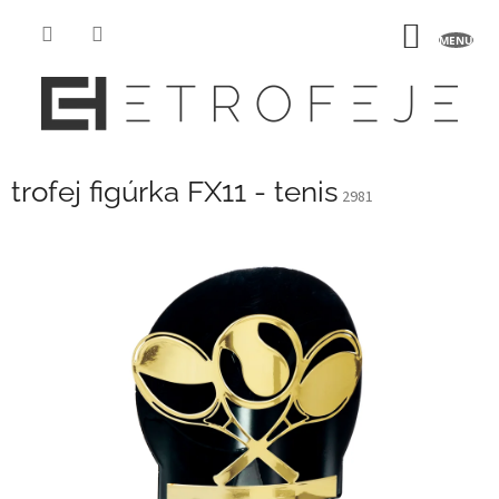
Prejsť
na
NÁKU
obsah
KOŠÍK
trofej figúrka FX11 - tenis
2981