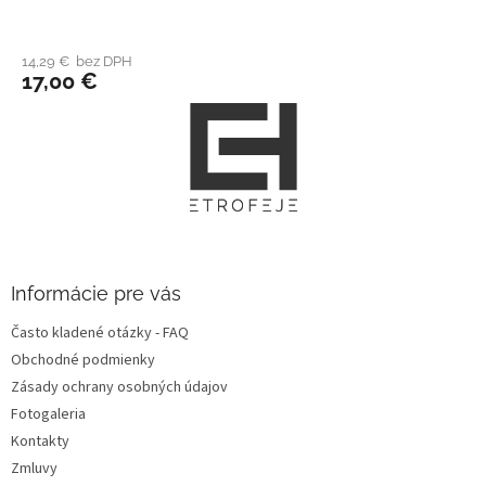
14,29 € bez DPH
17,00 €
Z
á
p
ä
t
i
e
Informácie pre vás
Často kladené otázky - FAQ
Obchodné podmienky
Zásady ochrany osobných údajov
Fotogaleria
Kontakty
Zmluvy