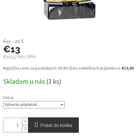
€17
–23 %
€13
€10,57
bez DPH
Jednotková
Najnižšia cena za posledných 30 dní (bez voliteľných príplatkov):
€13,00
cena:
Skladom u nás
(3 ks)
štítok
Pridať do košíka