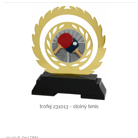
trofej 231013 - stolný tenis
10,00 € bez DPH