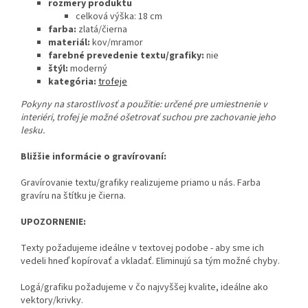
rozmery produktu
celková výška: 18 cm
farba:
zlatá/čierna
materiál:
kov/mramor
farebné prevedenie textu/grafiky:
nie
štýl:
moderný
kategória:
trofeje
Pokyny na starostlivosť a použitie:
určené pre umiestnenie v
interiéri, trofej je možné ošetrovať suchou pre zachovanie jeho
lesku.
Bližšie informácie o gravírovaní:
Gravírovanie textu/grafiky realizujeme priamo u nás. Farba
gravíru na štítku je čierna.
UPOZORNENIE:
Texty požadujeme ideálne v textovej podobe - aby sme ich
vedeli hneď kopírovať a vkladať. Eliminujú sa tým možné chyby.
Logá/grafiku požadujeme v čo najvyššej kvalite, ideálne ako
vektory/krivky.