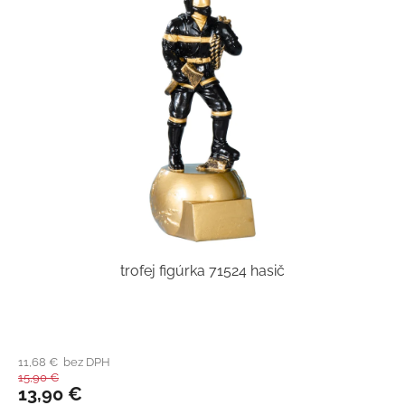
trofej figúrka 71524 hasič
11,68 € bez DPH
15,90 €
13,90 €