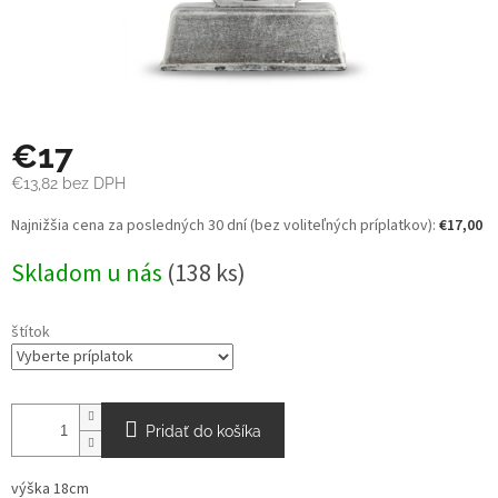
€17
€13,82
bez DPH
Jednotková
Najnižšia cena za posledných 30 dní (bez voliteľných príplatkov):
€17,00
cena:
Skladom u nás
(138 ks)
štítok
Pridať do košíka
výška 18cm