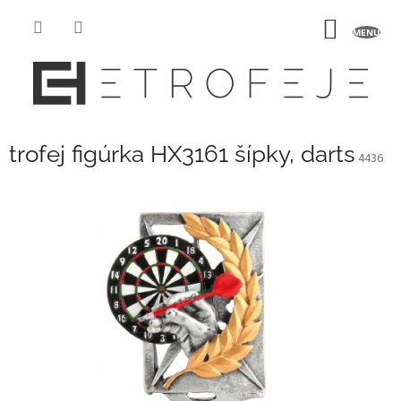
Prejsť
na
NÁKU
obsah
KOŠÍK
trofej figúrka HX3161 šípky, darts
4436