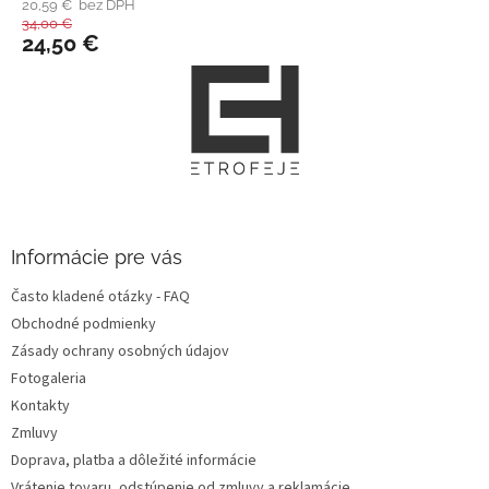
20,59 € bez DPH
34,00 €
24,50 €
Z
á
p
ä
t
i
e
Informácie pre vás
Často kladené otázky - FAQ
Obchodné podmienky
Zásady ochrany osobných údajov
Fotogaleria
Kontakty
Zmluvy
Doprava, platba a dôležité informácie
Vrátenie tovaru, odstúpenie od zmluvy a reklamácie