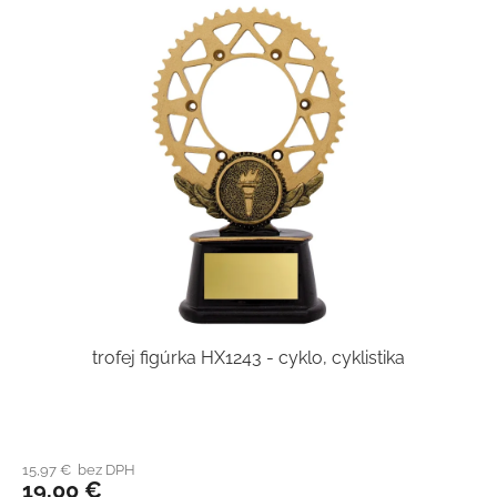
trofej figúrka HX1243 - cyklo, cyklistika
15,97 € bez DPH
19,00 €