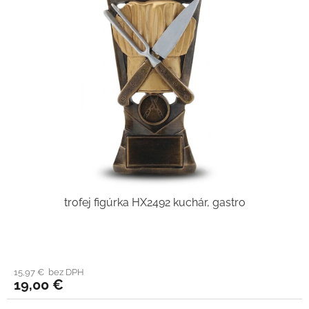
trofej figúrka HX2492 kuchár, gastro
15,97 € bez DPH
19,00 €