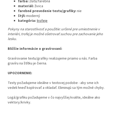
farba:
zlatá/farebná
materiál:
živica
farebné prevedenie textu/grafiky:
nie
štýl:
moderný
kategória:
trofeje
Pokyny na starostlivosť a použitie:
určené pre umiestnenie v
interiéri, trofej je možné ošetrovať suchou pre zachovanie jeho
lesku.
Bližšie informácie o gravírovaní:
Gravírovanie textu/grafiky realizujeme priamo u nás. Farba
gravíru na štítku je čierna.
UPOZORNENIE:
Texty požadujeme ideálne v textovej podobe - aby sme ich
vedeli hneď kopírovať a vkladať. Eliminujú sa tým možné chyby.
Logá/grafiku požadujeme v čo najvyššej kvalite, ideálne ako
vektory/krivky.