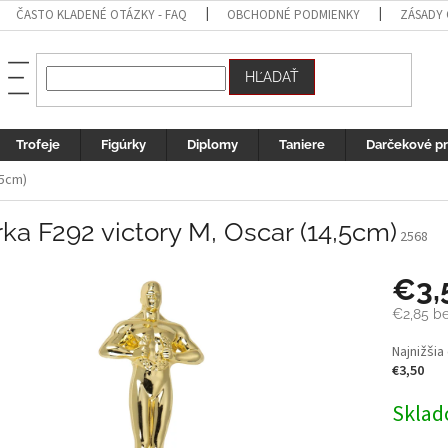
ČASTO KLADENÉ OTÁZKY - FAQ
OBCHODNÉ PODMIENKY
ZÁSADY
HĽADAŤ
Trofeje
Figúrky
Diplomy
Taniere
Darčekové p
,5cm)
rka F292 victory M, Oscar (14,5cm)
2568
€3,
€2,85 b
Jednotk
Najnižšia
cena:
€3,50
Sklad