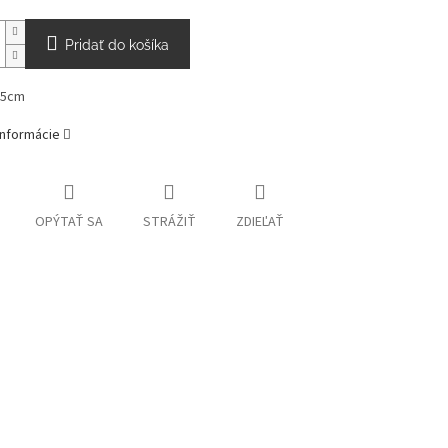
Pridať do košíka
,5cm
informácie
OPÝTAŤ SA
STRÁŽIŤ
ZDIEĽAŤ