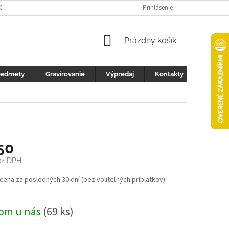
 OCHRANY OSOBNÝCH ÚDAJOV
FOTOGALERIA
Prihlásenie
KONTAKTY
ZML
NÁKUPNÝ
Prázdny košík
KOŠÍK
redmety
Gravírovanie
Výpredaj
Kontakty
50
ez DPH
ová
 cena za posledných 30 dní (bez voliteľných príplatkov):
om u nás
(69 ks)