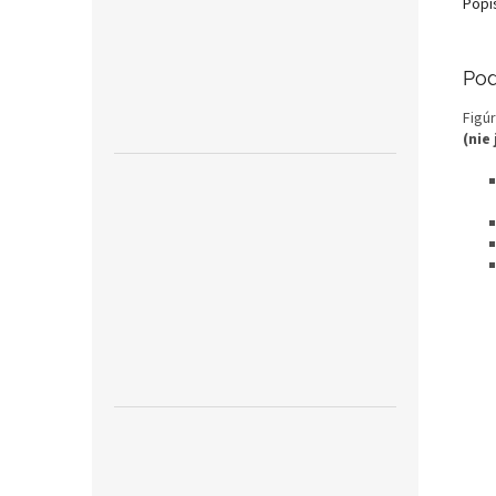
Popi
Pod
Figú
(nie 