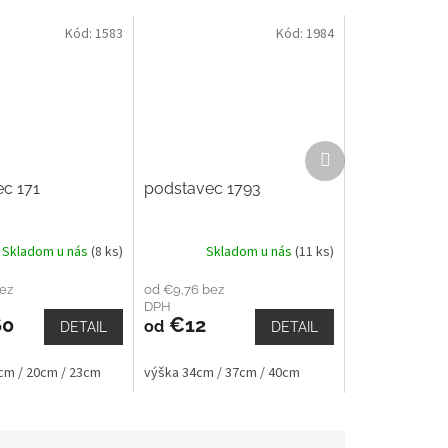
Kód:
1583
Kód:
1984
Ďalší
produkt
c 171
podstavec 1793
Skladom u nás
(8 ks)
Skladom u nás
(11 ks)
ez
od €9,76 bez
DPH
60
€12
od
DETAIL
DETAIL
5cm / 20cm / 23cm
výška 34cm / 37cm / 40cm