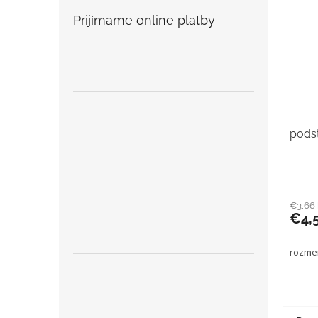
Prijímame online platby
pods
€3,66
€4,
rozme