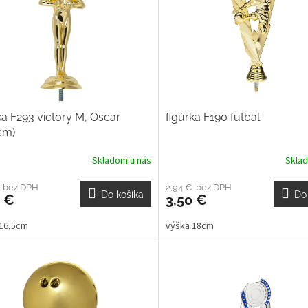
ka F293 victory M, Oscar
figúrka F190 futbal
cm)
Skladom u nás
Skla
€ bez DPH
2,94 € bez DPH
Do košíka
Do
0 €
3,50 €
 16,5cm
výška 18cm