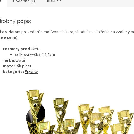
s
Podobné (1)
Diskusia
robný popis
rka v zlatom prevedení s motívom Oskara, vhodná na uloženie na zvolený 
je v cene)
.
rozmery produktu
celková výška: 14,5cm
farba:
zlatá
materiál:
plast
kategória:
Figúrky