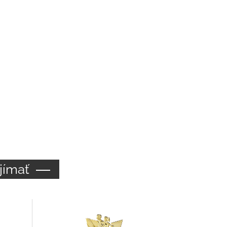
jímať