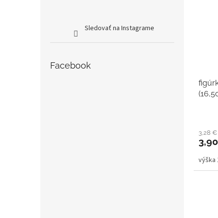
Sledovať na Instagrame
Facebook
figúr
(16,5
3,28 
3,9
výška