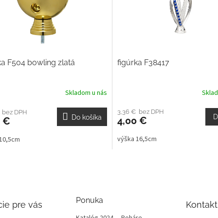
ka F504 bowling zlatá
figúrka F38417
Skladom u nás
Skla
3,36 € bez DPH
€ bez DPH
D
Do košíka
4,00 €
0 €
výška 16,5cm
 10,5cm
Ponuka
ie pre vás
Kontakt