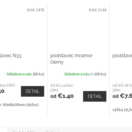
Kód:
2478
Kód:
1144
tavec N33
podstavec mramor
podstave
čierny
Skladom u nás
(88 ks)
Skladom u nás
(>200 ks)
 bez DPH
od €1,14 bez
od €6,18 b
50
DPH
DPH
DETAIL
€1,40
€7,
od
od
DETAIL
r: 80x60x30mm (dxšxv)
výška 18,