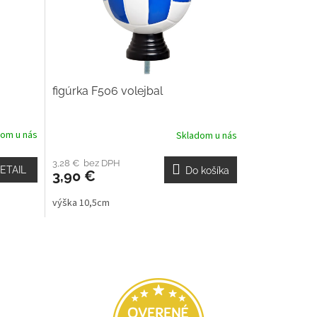
figúrka F506 volejbal
dom u nás
Skladom u nás
3,28 € bez DPH
ETAIL
Do košíka
3,90 €
výška 10,5cm