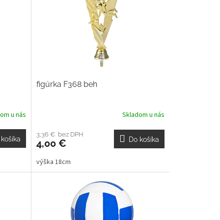
figúrka F368 beh
dom u nás
Skladom u nás
3,36 € bez DPH
 košíka
Do košíka
4,00 €
výška 18cm