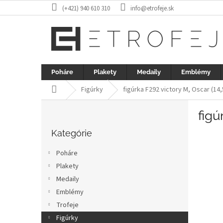
Prejsť
(+421) 940 610 310
info@etrofeje.sk
na
obsah
Poháre
Plakety
Medaily
Emblémy
Domov
Figúrky
figúrka F292 victory M, Oscar (14
B
figú
o
Preskočiť
č
kategórie
Kategórie
n
ý
Poháre
p
Plakety
a
Medaily
n
e
Emblémy
l
Trofeje
Figúrky