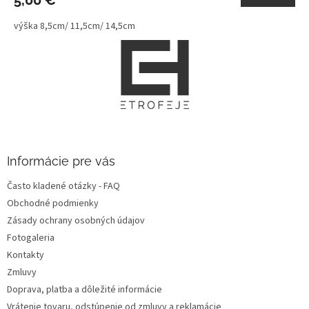
výška 8,5cm/ 11,5cm/ 14,5cm
Z
á
p
ä
t
i
e
Informácie pre vás
Často kladené otázky - FAQ
Obchodné podmienky
Zásady ochrany osobných údajov
Fotogaleria
Kontakty
Zmluvy
Doprava, platba a dôležité informácie
Vrátenie tovaru, odstúpenie od zmluvy a reklamácie