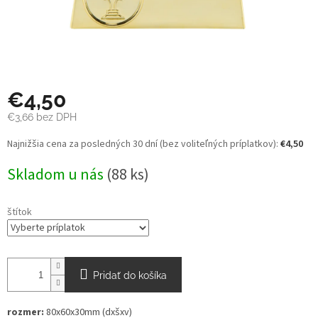
€4,50
€3,66
bez DPH
Jednotková
Najnižšia cena za posledných 30 dní (bez voliteľných príplatkov):
€4,50
cena:
Skladom u nás
(88 ks)
štítok
Pridať do košíka
rozmer:
80x60x30mm (dxšxv)