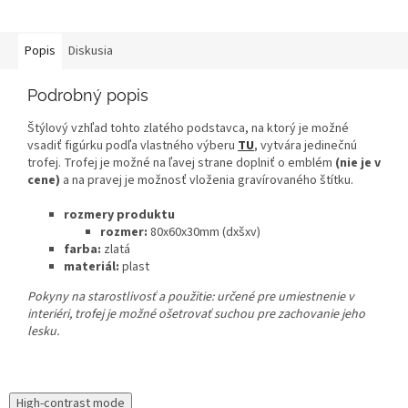
Popis
Diskusia
Podrobný popis
Štýlový vzhľad tohto zlatého podstavca, na ktorý je možné
vsadiť figúrku podľa vlastného výberu
TU
, vytvára jedinečnú
trofej. Trofej je možné na ľavej strane doplniť o emblém
(nie je v
cene)
a na pravej je možnosť vloženia gravírovaného štítku.
rozmery produktu
rozmer:
80x60x30mm (dxšxv)
farba:
zlatá
materiál:
plast
Pokyny na starostlivosť a použitie:
určené pre umiestnenie v
interiéri, trofej je možné ošetrovať suchou pre zachovanie jeho
lesku.
High-contrast mode