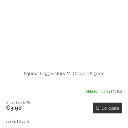
figúrka F293 victory M, Oscar (16,5cm)
Skladom u nás
(49 ks)
€3,17 bez DPH
€3,90
Do košíka
výška 16,5cm