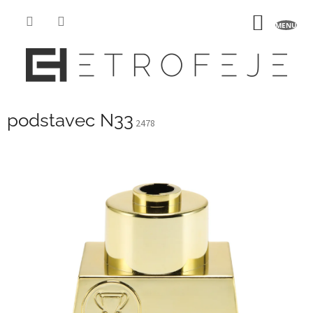
Prejsť
na
NÁKU
obsah
KOŠÍK
podstavec N33
2478