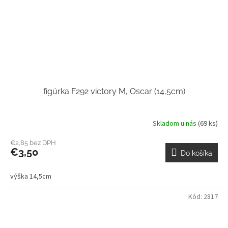
figúrka F292 victory M, Oscar (14,5cm)
Skladom u nás
(69 ks)
€2,85 bez DPH
€3,50
Do košíka
výška 14,5cm
Kód:
2817