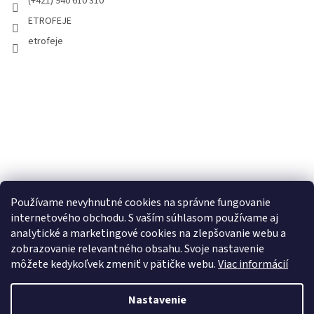
(+421) 940 610 310
ETROFEJE
etrofeje
Používame nevyhnutné cookies na správne fungovanie
internetového obchodu. S vaším súhlasom používame aj
analytické a marketingové cookies na zlepšovanie webu a
zobrazovanie relevantného obsahu. Svoje nastavenie
môžete kedykoľvek zmeniť v pätičke webu.
Viac informácií
Nastavenie