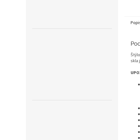
Popi
Pod
Štýl
skla
UPO