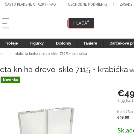
ČASTO KLADENÉ OTÁZKY - FAQ
OBCHODNÉ PODMIENKY
ZÁSADY
HĽADAŤ
Trofeje
Figúrky
Diplomy
Taniere
Darčekové p
lo
plaketa kniha drevo-sklo 7115 + krabička
eta kniha drevo-sklo 7115 + krabička
36
Novinka
€4
€39,84
b
Jednotk
Najnižšia
cena:
€49,00
Sklad