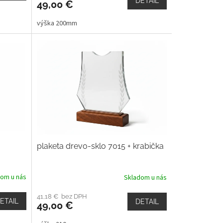
DETAIL
49,00 €
výška 200mm
plaketa drevo-sklo 7015 + krabička
dom u nás
Skladom u nás
41,18 € bez DPH
ETAIL
DETAIL
49,00 €