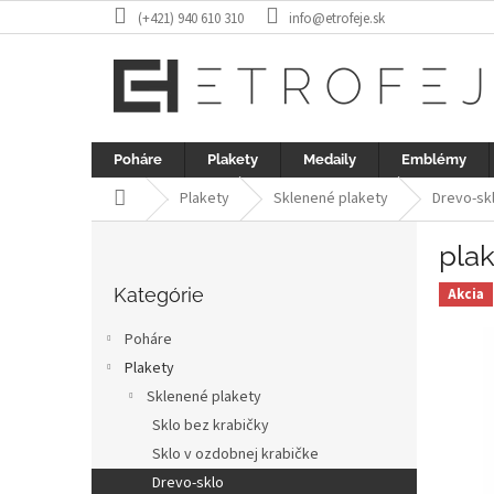
Prejsť
(+421) 940 610 310
info@etrofeje.sk
na
obsah
Poháre
Plakety
Medaily
Emblémy
Domov
Plakety
Sklenené plakety
Drevo-sk
B
plak
o
Preskočiť
č
kategórie
Kategórie
Akcia
n
ý
Poháre
p
Plakety
a
Sklenené plakety
n
e
Sklo bez krabičky
l
Sklo v ozdobnej krabičke
Drevo-sklo