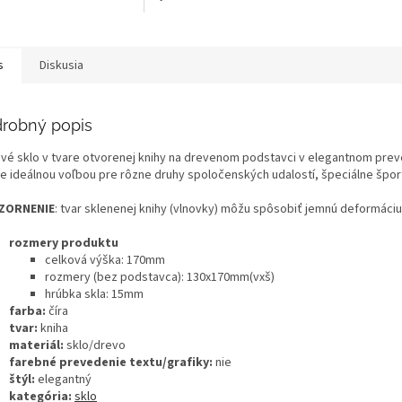
s
Diskusia
robný popis
ové sklo v tvare otvorenej knihy na drevenom podstavci v elegantnom preve
 je ideálnou voľbou pre rôzne druhy spoločenských udalostí, špeciálne špor
ZORNENIE
: tvar sklenenej knihy (vlnovky) môžu spôsobiť jemnú deformáci
rozmery produktu
celková výška: 170mm
rozmery (bez podstavca): 130x170mm(vxš)
hrúbka skla: 15mm
farba:
číra
tvar:
kniha
materiál:
sklo/drevo
farebné prevedenie textu/grafiky:
nie
štýl:
elegantný
kategória:
sklo