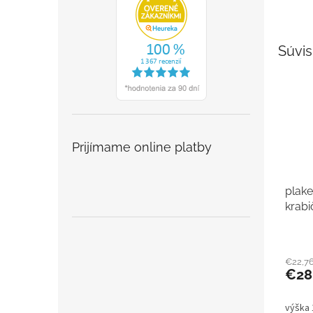
Súvis
Prijímame online platby
plake
krabi
€22,7
€28
výška