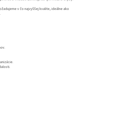
ožadujeme v čo najvyššej kvalite, ideálne ako
.
hov.
anizácie.
alosti.