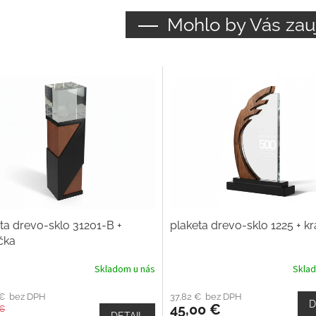
Mohlo by Vás zau
ta drevo-sklo 31201-B +
plaketa drevo-sklo 1225 + k
čka
Skladom u nás
Skla
 € bez DPH
37,82 € bez DPH
D
45,00 €
 €
DETAIL