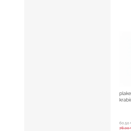
plake
krabi
60,50
78,00