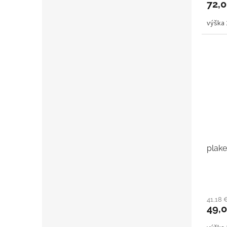
72,
výška
plake
41,18
49,