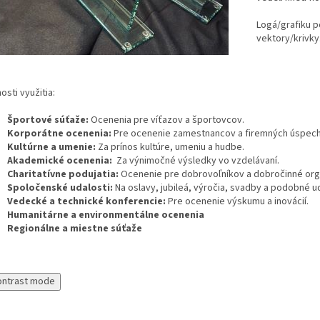
Logá/grafiku p
vektory/krivky
sti využitia:
Športové súťaže:
Ocenenia pre víťazov a športovcov.
Korporátne ocenenia:
Pre ocenenie zamestnancov a firemných úspec
Kultúrne a umenie:
Za prínos kultúre, umeniu a hudbe.
Akademické ocenenia:
Za výnimočné výsledky vo vzdelávaní.
Charitatívne podujatia:
Ocenenie pre dobrovoľníkov a dobročinné org
Spoločenské udalosti:
Na oslavy, jubileá, výročia, svadby a podobné ud
Vedecké a technické konferencie:
Pre ocenenie výskumu a inovácií.
Humanitárne a environmentálne ocenenia
Regionálne a miestne súťaže
ontrast mode