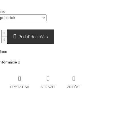
nie
Pridať do košíka
70mm
informácie
OPÝTAŤ SA
STRÁŽIŤ
ZDIEĽAŤ