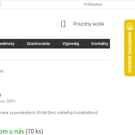
 OCHRANY OSOBNÝCH ÚDAJOV
FOTOGALERIA
Prihlásenie
KONTAKTY
ZML
NÁKUPNÝ
Prázdny košík
KOŠÍK
redmety
Gravírovanie
Výpredaj
Kontakty
86
9
ez DPH
ová
 cena za posledných 30 dní (bez voliteľných príplatkov):
om u nás
(70 ks)