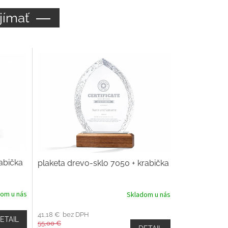
jímať
rabička
plaketa drevo-sklo 7050 + krabička
dom u nás
Skladom u nás
41,18 € bez DPH
ETAIL
55,00 €