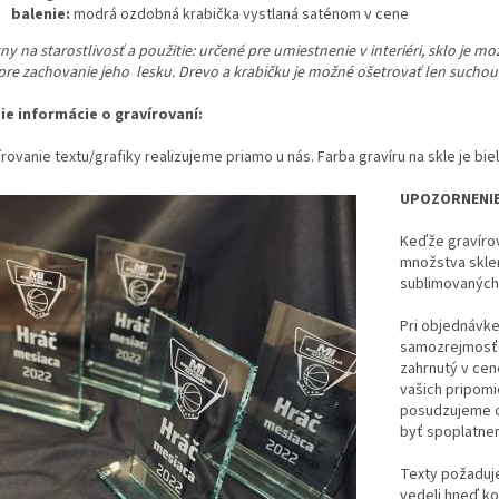
balenie:
modrá ozdobná krabička vystlaná saténom v cene
y na starostlivosť a použitie:
určené pre umiestnenie v interiéri, sklo je m
 pre zachovanie jeho lesku. Drevo a krabičku je možné ošetrovať len sucho
šie informácie o gravírovaní:
rovanie textu/grafiky realizujeme priamo u nás. Farba gravíru na skle je bie
UPOZORNENIE
Keďže gravírov
množstva skle
sublimovaných
Pri objednávke p
samozrejmosťou
zahrnutý v cen
vašich pripom
posudzujeme o
byť spoplatne
Texty požaduje
vedeli hneď ko