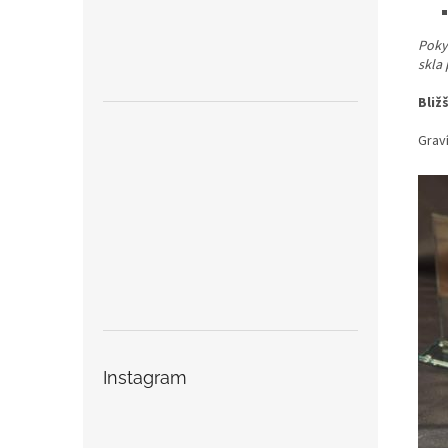
Pokyn
skla
Bliž
Graví
Instagram