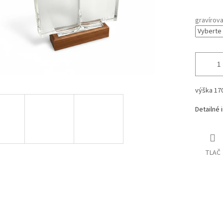
gravírova
výška 1
Detailné 
TLAČ