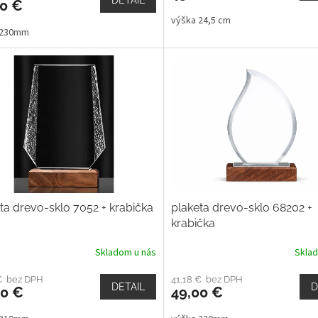
00 €
výška 24,5 cm
 230mm
ta drevo-sklo 7052 + krabička
plaketa drevo-sklo 68202 +
krabička
Skladom u nás
Skla
 € bez DPH
41,18 € bez DPH
DETAIL
D
00 €
49,00 €