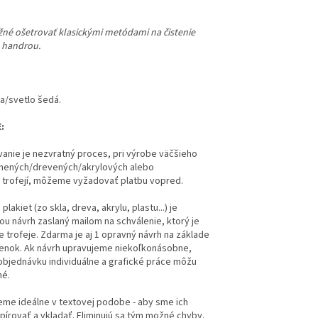
ožné ošetrovať klasickými metódami na čistenie
u handrou.
la/svetlo šedá.
:
anie je nezvratný proces, pri výrobe väčšieho
nených/drevených/akrylových alebo
 trofejí, môžeme vyžadovať platbu vopred.
lakiet (zo skla, dreva, akrylu, plastu...) je
 návrh zaslaný mailom na schválenie, ktorý je
e trofeje. Zdarma je aj 1 opravný návrh na základe
ienok.
Ak návrh upravujeme niekoľkonásobne,
bjednávku individuálne a grafické práce môžu
né.
me ideálne v textovej podobe - aby sme ich
pírovať a vkladať. Eliminujú sa tým možné chyby.