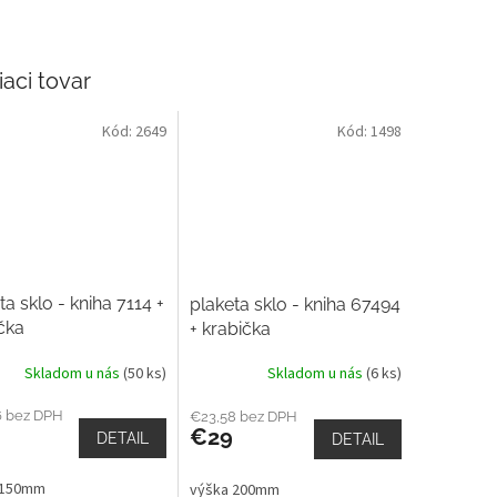
iaci tovar
Kód:
2649
Kód:
1498
ta sklo - kniha 7114 +
plaketa sklo - kniha 67494
čka
+ krabička
Skladom u nás
(50 ks)
Skladom u nás
(6 ks)
6 bez DPH
€23,58 bez DPH
€29
DETAIL
DETAIL
 150mm
výška 200mm