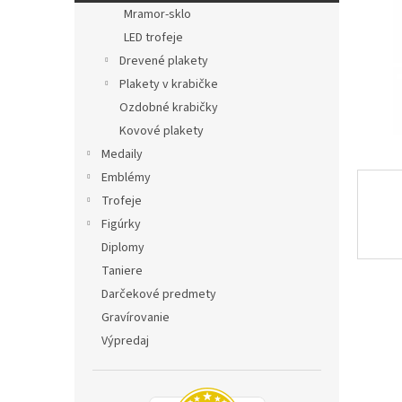
Mramor-sklo
LED trofeje
Drevené plakety
Plakety v krabičke
Ozdobné krabičky
Kovové plakety
Medaily
Emblémy
Trofeje
Figúrky
Diplomy
Taniere
Darčekové predmety
Gravírovanie
Výpredaj