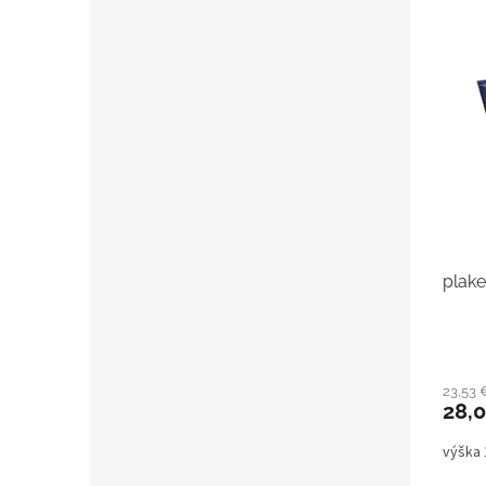
plake
23,53
28,
výška