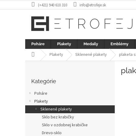
Prejsť
(+421) 940 610 310
info@etrofeje.sk
na
obsah
Poháre
Plakety
Medaily
Emblémy
Domov
Plakety
Sklenené plakety
plaketa s
B
plak
o
Preskočiť
č
kategórie
Kategórie
n
ý
Poháre
p
Plakety
a
Sklenené plakety
n
e
Sklo bez krabičky
l
Sklo v ozdobnej krabičke
Drevo-sklo