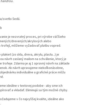
u handrou.
la/svetlo šedá.
E:
vanie je nezvratný proces, pri výrobe väčšieho
nených/drevených/akrylových alebo
 trofejí, môžeme vyžadovať platbu vopred.
plakiet (zo skla, dreva, akrylu, plastu...) je
u návrh zaslaný mailom na schválenie, ktorý je
e trofeje. Zdarma je aj 1 opravný návrh na základe
ienok.
Ak návrh upravujeme niekoľkonásobne,
bjednávku individuálne a grafické práce môžu
né.
eme ideálne v textovej podobe - aby sme ich
pírovať a vkladať. Eliminujú sa tým možné chyby.
ožadujeme v čo najvyššej kvalite, ideálne ako
.