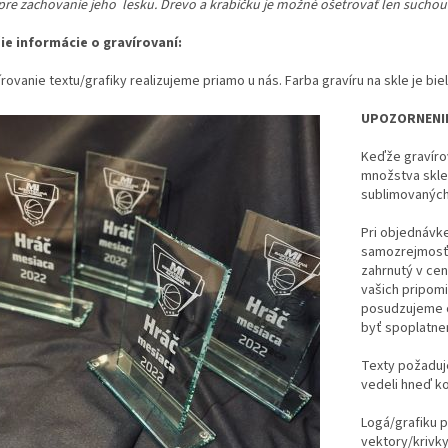
 pre zachovanie jeho lesku. Drevo a krabičku je možné ošetrovať len sucho
šie informácie o gravírovaní:
rovanie textu/grafiky realizujeme priamo u nás. Farba gravíru na skle je bie
UPOZORNENI
Keďže gravíro
množstva skle
sublimovaných
Pri objednávke 
samozrejmosťo
zahrnutý v cen
vašich pripom
posudzujeme o
byť spoplatne
Texty požaduj
vedeli hneď ko
Logá/grafiku p
vektory/krivky