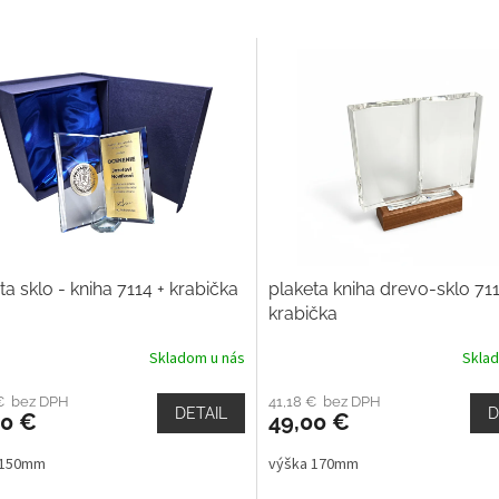
ta sklo - kniha 7114 + krabička
plaketa kniha drevo-sklo 711
krabička
Skladom u nás
Skla
 € bez DPH
41,18 € bez DPH
DETAIL
D
00 €
49,00 €
 150mm
výška 170mm