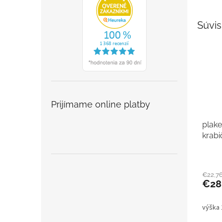
Súvis
Prijímame online platby
plake
krabi
€22,7
€28
výška