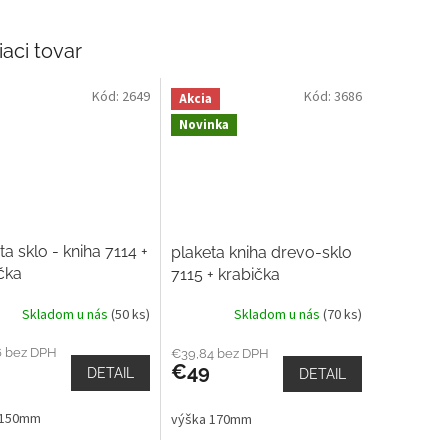
iaci tovar
Kód:
2649
Kód:
3686
Akcia
Novinka
ta sklo - kniha 7114 +
plaketa kniha drevo-sklo
čka
7115 + krabička
Skladom u nás
(50 ks)
Skladom u nás
(70 ks)
6 bez DPH
€39,84 bez DPH
€49
DETAIL
DETAIL
 150mm
výška 170mm