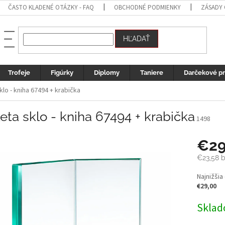
ČASTO KLADENÉ OTÁZKY - FAQ
OBCHODNÉ PODMIENKY
ZÁSADY
HĽADAŤ
Trofeje
Figúrky
Diplomy
Taniere
Darčekové p
klo - kniha 67494 + krabička
eta sklo - kniha 67494 + krabička
1498
€2
€23,58
b
Jednotk
Najnižšia
cena:
€29,00
Sklad