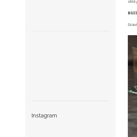
skla
Bliž
Graví
Instagram