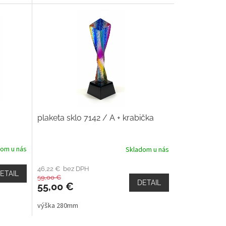
a
plaketa sklo 7142 / A + krabička
dom u nás
Skladom u nás
46,22 € bez DPH
ETAIL
59,00 €
DETAIL
55,00 €
výška 280mm