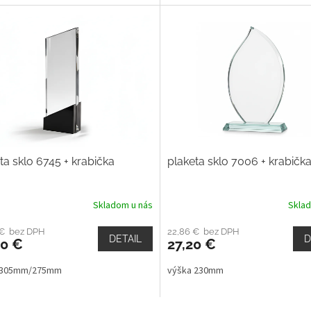
ta sklo 6745 + krabička
plaketa sklo 7006 + krabičk
Skladom u nás
Skla
 € bez DPH
22,86 € bez DPH
DETAIL
D
00 €
27,20 €
 305mm/275mm
výška 230mm