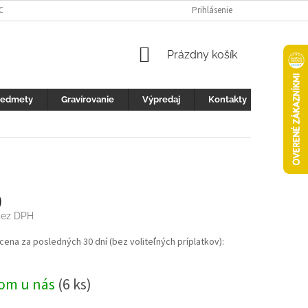
 OCHRANY OSOBNÝCH ÚDAJOV
FOTOGALERIA
Prihlásenie
KONTAKTY
ZML
NÁKUPNÝ
Prázdny košík
KOŠÍK
redmety
Gravírovanie
Výpredaj
Kontakty
9
ez DPH
ová
 cena za posledných 30 dní (bez voliteľných príplatkov):
om u nás
(6 ks)