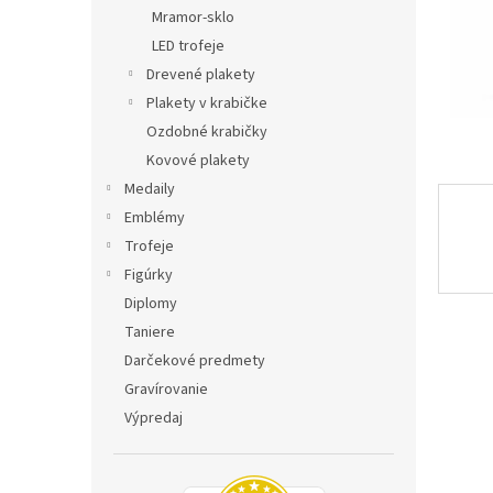
Mramor-sklo
LED trofeje
Drevené plakety
Plakety v krabičke
Ozdobné krabičky
Kovové plakety
Medaily
Emblémy
Trofeje
Figúrky
Diplomy
Taniere
Darčekové predmety
Gravírovanie
Výpredaj