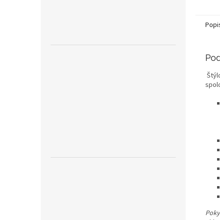
Popi
Pod
Štýl
spol
Pokyn