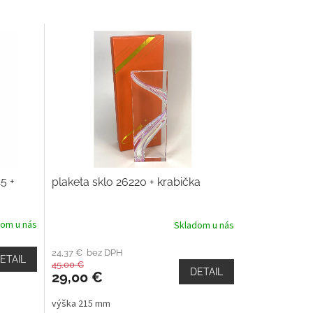
5 +
plaketa sklo 26220 + krabička
dom u nás
Skladom u nás
24,37 € bez DPH
ETAIL
45,00 €
DETAIL
29,00 €
výška 215 mm