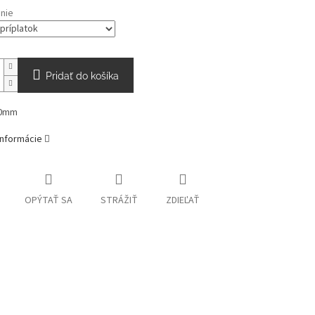
nie
Pridať do košíka
00mm
informácie
OPÝTAŤ SA
STRÁŽIŤ
ZDIEĽAŤ