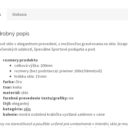
s
Diskusia
robný popis
ové sklo v elegantnom prevedení, s možnosťou gravírovania na sklo. Dizajn 
očenských udalostí, špeciálne športové podujatia a pod.
rozmery produktu
celková výška: 200mm
rozmery (bez podstavca): priemer 200x150mm(vxš)
hrúbka skla: 19 mm
farba:
číra
tvar:
kniha
materiál:
sklo
farebné prevedenie textu/grafiky:
nie
štýl:
elegantný
kategória:
sklo
balenie:
modrá ozdobná krabička vystlaná saténom v cene
y na starostlivosť a použitie:
určené pre umiestnenie v interiéri, sklo je m