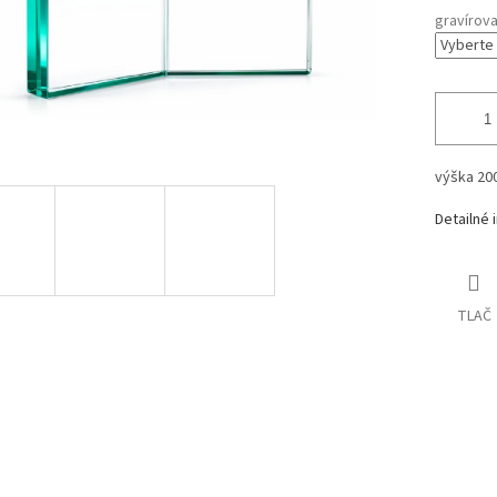
gravírova
výška 2
Detailné 
TLAČ