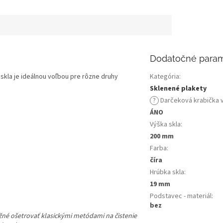
Dodatočné para
skla je ideálnou voľbou pre rôzne druhy
Kategória
:
Sklenené plakety
?
Darčeková krabička 
ÁNO
Výška skla
:
200 mm
Farba
:
číra
Hrúbka skla
:
19 mm
Podstavec - materiál
:
bez
ožné ošetrovať klasickými metódami na čistenie